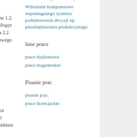
Wdrożenie komputerowo
wspomaganego systemu
ne 1.2.
podejmowania decyzji np.
 Popyt
przedsiębiorstwa produkcyjnego
 2.2.
iowego
Inne prace
prace dyplomowe
prace magisterskie
Pisanie prac
pisanie prac
prace licencjackie
ku
i
sektora