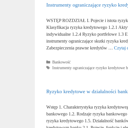
Instrumenty ograniczające ryzyko kre
WSTĘP ROZDZIAŁ I. Pojecie i istota ryzyk
Klasyfikacja ryzyka kredytowego 1.2.1 Akt
indywidualne 1.2.4 Ryzyko portfelowe 1.3
instrumenty ograniczające skutki ryzyka kre
Zabezpieczenia prawne kredytów …
Czytaj 
Kategorie
Bankowość
Tagi
Instrumenty ograniczające ryzyko kredytowe 
Ryzyko kredytowe w działalności ban
Wstęp 1. Charakterystyka ryzyka kredytowe
bankowego 1.2. Rodzaje ryzyka bankowego 
ryzyka kredytowego 1.5. Działalność banków
kredytowym banku 2.1. Pojęcie, funkcje i e