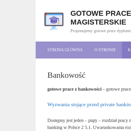
Przejdź
do
GOTOWE PRACE 
treści
MAGISTERSKIE
Proponujemy gotowe prace dyplomowe
STRONA GŁÓWNA
O STRONIE
K
Bankowość
gotowe prace z bankowości
– gotowe prace 
Wyzwania stojące przed private banki
Dostępny jest jeden – piąty – rozdział pracy 
banking w Polsce 2 5.1. Uwarunkowania rozw