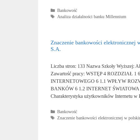
Kategorie
Bankowość
Tagi
Analiza działalności banku Millennium
Znaczenie bankowości elektronicznej
S.A.
Liczba stron: 133 Nazwa Szkoły Wyższej: A
Zawartość pracy: WSTĘP 4 ROZDZI
INTERNETOWEGO 6 1.1 WPŁYW ROZ
BANKÓW 6 1.2 INTERNET ŚWIATOWA SIEĆ
Charakterystyka użytkowników Internetu w 
Kategorie
Bankowość
Tagi
Znaczenie bankowości elektronicznej w pols