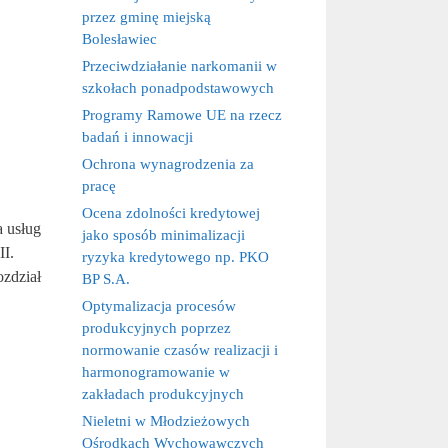
przez gminę miejską
Bolesławiec
Przeciwdziałanie narkomanii w
szkołach ponadpodstawowych
Programy Ramowe UE na rzecz
badań i innowacji
Ochrona wynagrodzenia za
pracę
Ocena zdolności kredytowej
a usług
jako sposób minimalizacji
II.
ryzyka kredytowego np. PKO
ozdział
BP S.A.
Optymalizacja procesów
produkcyjnych poprzez
normowanie czasów realizacji i
harmonogramowanie w
zakładach produkcyjnych
Nieletni w Młodzieżowych
Ośrodkach Wychowawczych