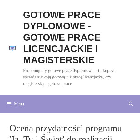
Przejdź
do
GOTOWE PRACE
treści
DYPLOMOWE -
GOTOWE PRACE
LICENCJACKIE I
MAGISTERSKIE
Proponujemy gotowe prace dyplomowe – tu kupisz i
sprzedasz swoją gotową już pracę licencjacką, czy
magisterską – gotowe prace
Menu
Ocena przydatności programu
'Ja, Ty i Świat’ do realizacji