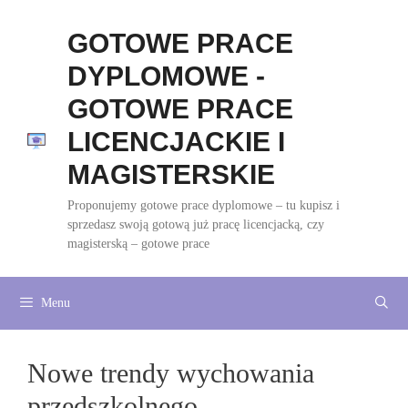
Przejdź
do
GOTOWE PRACE
treści
DYPLOMOWE -
GOTOWE PRACE
LICENCJACKIE I
MAGISTERSKIE
Proponujemy gotowe prace dyplomowe – tu kupisz i
sprzedasz swoją gotową już pracę licencjacką, czy
magisterską – gotowe prace
Menu
Nowe trendy wychowania
przedszkolnego