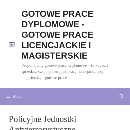
Przejdź
do
GOTOWE PRACE
treści
DYPLOMOWE -
GOTOWE PRACE
LICENCJACKIE I
MAGISTERSKIE
Proponujemy gotowe prace dyplomowe – tu kupisz i
sprzedasz swoją gotową już pracę licencjacką, czy
magisterską – gotowe prace
Menu
Policyjne Jednostki
Antyterrorystyczne