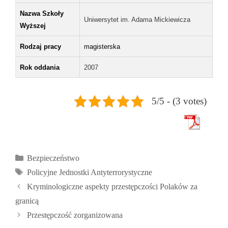
Nazwa Szkoły
Uniwersytet im. Adama Mickiewicza
Wyższej
Rodzaj pracy
magisterska
Rok oddania
2007
5/5 - (3 votes)
Kategorie
Bezpieczeństwo
Tagi
Policyjne Jednostki Antyterrorystyczne
Kryminologiczne aspekty przestępczości Polaków za
granicą
Przestępczość zorganizowana