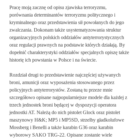
Pracę moją zacznę od opisu zjawiska terroryzmu,
porównania determinantów terroryzmu politycznego i
kryminalnego oraz przedstawienia sił powołanych do jego
zwalczania. Dokonam także usystematyzowania struktur
organizacyjnych polskich oddziałów antyterrorystycznych
oraz regulacji prawnych na podstawie których działają. By
dopełnić charakterystyki oddziałów specjalnych opiszę także
historię ich powstania w Polsce i na świecie.
Rozdział drugi to przedstawienie najczęściej używanych
broni, amunicji oraz wyposażenia stosowanego przez
policyjnych antyterrorystów. Zostaną tu przeze mnie
szczegółowo opisane najpopularniejsze modele dla każdej z
trzech jednostek broni będącej w dyspozycji operatora
jednostki AT. Należą do nich pistolet Glock oraz pistolet
maszynowy H&K; MP5 i MP5SD, strzelby gładkolufowe
Mossberg i Benelli a także karabin G36 oraz karabin
wyborowy SAKO TRG-22. Opisane zostanie wiele