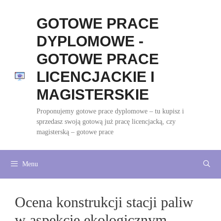
Przejdź
do
GOTOWE PRACE
treści
DYPLOMOWE -
GOTOWE PRACE
LICENCJACKIE I
MAGISTERSKIE
Proponujemy gotowe prace dyplomowe – tu kupisz i
sprzedasz swoją gotową już pracę licencjacką, czy
magisterską – gotowe prace
Menu
Ocena konstrukcji stacji paliw
w aspekcie ekologicznym