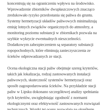
koncentrują się na ograniczeniu wpływu na środowisko.
Wprowadzenie zbiorników dwupłaszczowych znacząco
zredukowało ryzyko przedostania się paliwa do gruntu.
Systemy hermetyzacji układów paliwowych minimalizują
emisję lotnych związków organicznych do atmosfery, a
monitoring poziomu substancji w zbiornikach pozwala na
szybkie wykrycie ewentualnych nieszczelności.
Dodatkowym zabezpieczeniem są separatory substancji
ropopochodnych, które eliminują zanieczyszczenia ze
ścieków odprowadzanych ze stacji.
Ocena ekologiczna stacji paliw obejmuje szereg kryteriów,
takich jak lokalizacja, rodzaj zastosowanych instalacji
paliwowych, skuteczność systemów hermetyzacji oraz
sposób zagospodarowania ścieków. Na przykładzie stacji
paliw w Lipsku dokonano szczegółowej analizy spełniania
tych kryteriów, uwzględniając zgodność z normami
ekologicznymi oraz efektywność zastosowanych rozwiązań
technicznych. Wyniki tej oceny pozwalają na określenie