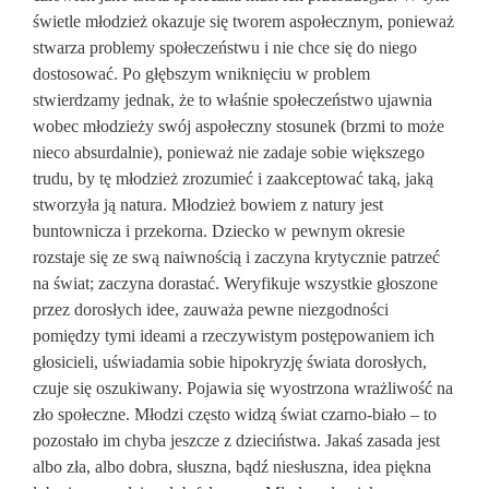
świetle młodzież okazuje się tworem aspołecznym, ponieważ
stwarza problemy społeczeństwu i nie chce się do niego
dostosować. Po głębszym wniknięciu w problem
stwierdzamy jednak, że to właśnie społeczeństwo ujawnia
wobec młodzieży swój aspołeczny stosunek (brzmi to może
nieco absurdalnie), ponieważ nie zadaje sobie większego
trudu, by tę młodzież zrozumieć i zaakceptować taką, jaką
stworzyła ją natura. Młodzież bowiem z natury jest
buntownicza i przekorna. Dziecko w pewnym okresie
rozstaje się ze swą naiwnością i zaczyna krytycznie patrzeć
na świat; zaczyna dorastać. Weryfikuje wszystkie głoszone
przez dorosłych idee, zauważa pewne niezgodności
pomiędzy tymi ideami a rzeczywistym postępowaniem ich
głosicieli, uświadamia sobie hipokryzję świata dorosłych,
czuje się oszukiwany. Pojawia się wyostrzona wrażliwość na
zło społeczne. Młodzi często widzą świat czarno-biało – to
pozostało im chyba jeszcze z dzieciństwa. Jakaś zasada jest
albo zła, albo dobra, słuszna, bądź niesłuszna, idea piękna