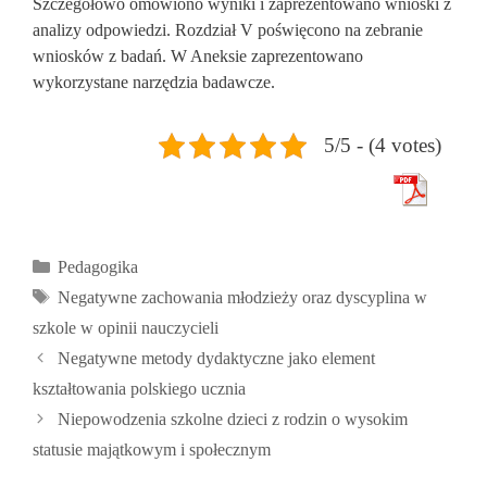
Szczegółowo omówiono wyniki i zaprezentowano wnioski z
analizy odpowiedzi. Rozdział V poświęcono na zebranie
wniosków z badań. W Aneksie zaprezentowano
wykorzystane narzędzia badawcze.
5/5 - (4 votes)
Kategorie
Pedagogika
Tagi
Negatywne zachowania młodzieży oraz dyscyplina w
szkole w opinii nauczycieli
Negatywne metody dydaktyczne jako element
kształtowania polskiego ucznia
Niepowodzenia szkolne dzieci z rodzin o wysokim
statusie majątkowym i społecznym