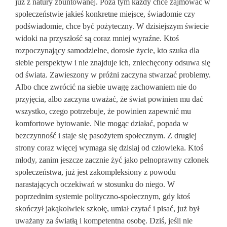
już z natury zbuntowanej. Poza tym każdy chce zajmować w
społeczeństwie jakieś konkretne miejsce, świadomie czy
podświadomie, chce być pożyteczny. W dzisiejszym świecie
widoki na przyszłość są coraz mniej wyraźne. Ktoś
rozpoczynający samodzielne, dorosłe życie, kto szuka dla
siebie perspektyw i nie znajduje ich, zniechęcony odsuwa się
od świata. Zawieszony w próżni zaczyna stwarzać problemy.
Albo chce zwrócić na siebie uwagę zachowaniem nie do
przyjęcia, albo zaczyna uważać, że świat powinien mu dać
wszystko, czego potrzebuje, że powinien zapewnić mu
komfortowe bytowanie. Nie mogąc działać, popada w
bezczynność i staje się pasożytem społecznym. Z drugiej
strony coraz więcej wymaga się dzisiaj od człowieka. Ktoś
młody, zanim jeszcze zacznie żyć jako pełnoprawny członek
społeczeństwa, już jest zakompleksiony z powodu
narastających oczekiwań w stosunku do niego. W
poprzednim systemie polityczno-społecznym, gdy ktoś
skończył jakąkolwiek szkołę, umiał czytać i pisać, już był
uważany za światłą i kompetentna osobę. Dziś, jeśli nie