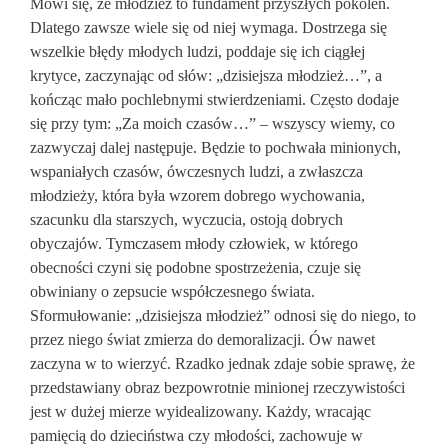
Mówi się, że młodzież to fundament przyszłych pokoleń.
Dlatego zawsze wiele się od niej wymaga. Dostrzega się
wszelkie błędy młodych ludzi, poddaje się ich ciągłej
krytyce, zaczynając od słów: „dzisiejsza młodzież…”, a
kończąc mało pochlebnymi stwierdzeniami. Często dodaje
się przy tym: „Za moich czasów…” – wszyscy wiemy, co
zazwyczaj dalej następuje. Będzie to pochwała minionych,
wspaniałych czasów, ówczesnych ludzi, a zwłaszcza
młodzieży, która była wzorem dobrego wychowania,
szacunku dla starszych, wyczucia, ostoją dobrych
obyczajów. Tymczasem młody człowiek, w którego
obecności czyni się podobne spostrzeżenia, czuje się
obwiniany o zepsucie współczesnego świata.
Sformułowanie: „dzisiejsza młodzież” odnosi się do niego, to
przez niego świat zmierza do demoralizacji. Ów nawet
zaczyna w to wierzyć. Rzadko jednak zdaje sobie sprawę, że
przedstawiany obraz bezpowrotnie minionej rzeczywistości
jest w dużej mierze wyidealizowany. Każdy, wracając
pamięcią do dzieciństwa czy młodości, zachowuje w