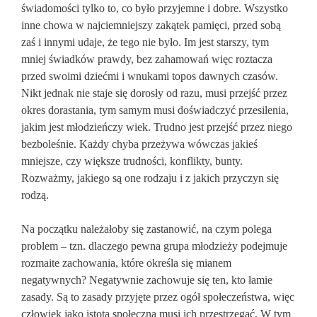
świadomości tylko to, co było przyjemne i dobre. Wszystko
inne chowa w najciemniejszy zakątek pamięci, przed sobą
zaś i innymi udaje, że tego nie było. Im jest starszy, tym
mniej świadków prawdy, bez zahamowań więc roztacza
przed swoimi dziećmi i wnukami topos dawnych czasów.
Nikt jednak nie staje się dorosły od razu, musi przejść przez
okres dorastania, tym samym musi doświadczyć przesilenia,
jakim jest młodzieńczy wiek. Trudno jest przejść przez niego
bezboleśnie. Każdy chyba przeżywa wówczas jakieś
mniejsze, czy większe trudności, konflikty, bunty.
Rozważmy, jakiego są one rodzaju i z jakich przyczyn się
rodzą.
Na początku należałoby się zastanowić, na czym polega
problem – tzn. dlaczego pewna grupa młodzieży podejmuje
rozmaite zachowania, które określa się mianem
negatywnych? Negatywnie zachowuje się ten, kto łamie
zasady. Są to zasady przyjęte przez ogół społeczeństwa, więc
człowiek jako istota społeczna musi ich przestrzegać. W tym