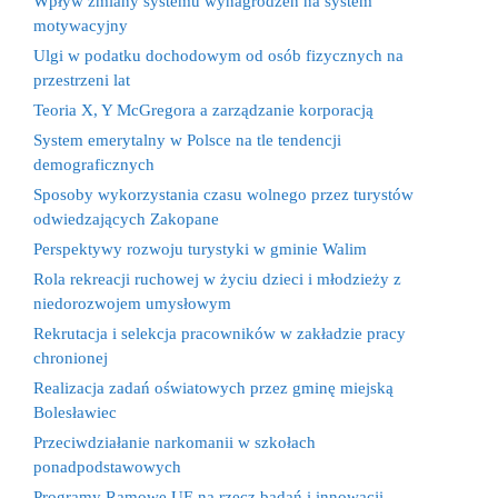
Wpływ zmiany systemu wynagrodzeń na system
motywacyjny
Ulgi w podatku dochodowym od osób fizycznych na
przestrzeni lat
Teoria X, Y McGregora a zarządzanie korporacją
System emerytalny w Polsce na tle tendencji
demograficznych
Sposoby wykorzystania czasu wolnego przez turystów
odwiedzających Zakopane
Perspektywy rozwoju turystyki w gminie Walim
Rola rekreacji ruchowej w życiu dzieci i młodzieży z
niedorozwojem umysłowym
Rekrutacja i selekcja pracowników w zakładzie pracy
chronionej
Realizacja zadań oświatowych przez gminę miejską
Bolesławiec
Przeciwdziałanie narkomanii w szkołach
ponadpodstawowych
Programy Ramowe UE na rzecz badań i innowacji