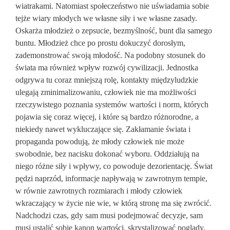
wiatrakami. Natomiast społeczeństwo nie uświadamia sobie
tejże wiary młodych we własne siły i we własne zasady.
Oskarża młodzież o zepsucie, bezmyślność, bunt dla samego
buntu. Młodzież chce po prostu dokuczyć dorosłym,
zademonstrować swoją młodość. Na podobny stosunek do
świata ma również wpływ rozwój cywilizacji. Jednostka
odgrywa tu coraz mniejszą rolę, kontakty międzyludzkie
ulegają zminimalizowaniu, człowiek nie ma możliwości
rzeczywistego poznania systemów wartości i norm, których
pojawia się coraz więcej, i które są bardzo różnorodne, a
niekiedy nawet wykluczające się. Zakłamanie świata i
propaganda powodują, że młody człowiek nie może
swobodnie, bez nacisku dokonać wyboru. Oddziałują na
niego różne siły i wpływy, co powoduje dezorientację. Świat
pędzi naprzód, informacje napływają w zawrotnym tempie,
w równie zawrotnych rozmiarach i młody człowiek
wkraczający w życie nie wie, w którą stronę ma się zwrócić.
Nadchodzi czas, gdy sam musi podejmować decyzje, sam
musi ustalić sobie kanon wartości, skrystalizować poglądy.