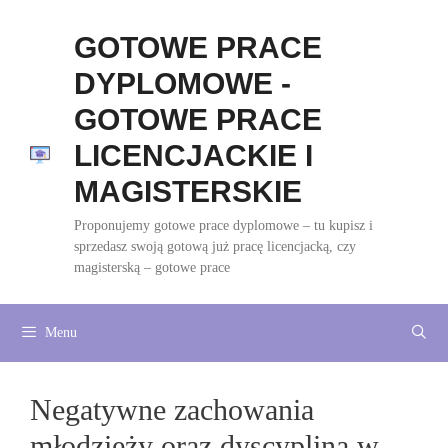
Przejdź
do
GOTOWE PRACE
treści
DYPLOMOWE -
GOTOWE PRACE
LICENCJACKIE I
MAGISTERSKIE
Proponujemy gotowe prace dyplomowe – tu kupisz i
sprzedasz swoją gotową już pracę licencjacką, czy
magisterską – gotowe prace
Menu
Negatywne zachowania
młodzieży oraz dyscyplina w