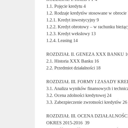
1.1. Pojęcie kredytu 4
1.2. Rodzaje kredytów stosowane w obroci
1.2.1. Kredyt inwestycyjny 9
1.2.2. Kredyt obrotowy – w rachunku bieżą
1.2.3. Kredyt wekslowy 13
1.2.4. Leasing 14
ROZDZIAŁ II. GENEZA XXX BANKU 1
2.1. Historia XXX Banku 16
2.2. Przedmiot działalności 18
ROZDZIAŁ III. FORMY I ZASADY K
3.1. Analiza wyników finansowych i techni
3.2. Ocena zdolności kredytowej 24
3.3. Zabezpieczenie zwrotności kredytów 26
ROZDZIAŁ III. OCENA DZIAŁALNO
OKRES 2015-2016 39