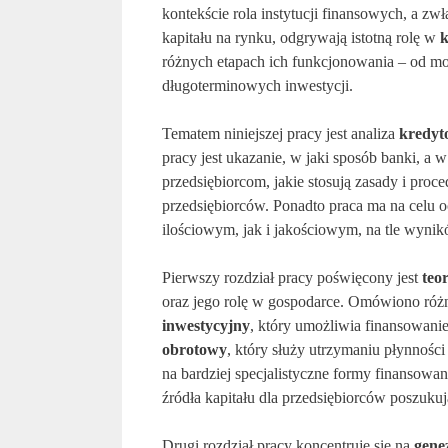
kontekście rola instytucji finansowych, a zw
kapitału na rynku, odgrywają istotną rolę w
k
różnych etapach ich funkcjonowania – od mom
długoterminowych inwestycji.
Tematem niniejszej pracy jest analiza
kredyt
pracy jest ukazanie, w jaki sposób banki, a
przedsiębiorcom, jakie stosują zasady i proc
przedsiębiorców. Ponadto praca ma na celu 
ilościowym, jak i jakościowym, na tle wynik
Pierwszy rozdział pracy poświęcony jest
teo
oraz jego rolę w gospodarce. Omówiono róż
inwestycyjny
, który umożliwia finansowani
obrotowy
, który służy utrzymaniu płynnośc
na bardziej specjalistyczne formy finansowani
źródła kapitału dla przedsiębiorców poszuku
Drugi rozdział pracy koncentruje się na
gene