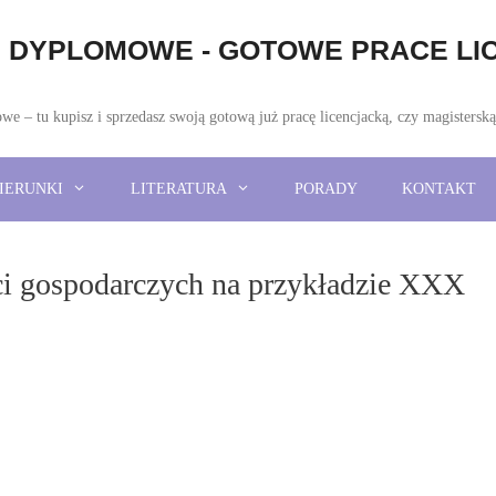
DYPLOMOWE - GOTOWE PRACE LIC
 – tu kupisz i sprzedasz swoją gotową już pracę licencjacką, czy magistersk
IERUNKI
LITERATURA
PORADY
KONTAKT
ci gospodarczych na przykładzie XXX