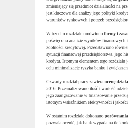
zmieniający się przedmiot działalności na prz
jest kluczowe dla analizy jego polityki kred
warunków rynkowych i potrzeb przedsiębio
W trzecim rozdziale omówiono
formy i zas
poświęcono analizie wyników finansowych i
zdolności kredytowej. Przedstawiono również
sytuacji finansowej przedsiębiorstwa, jego h
kredytu. Istotnym elementem tego rozdziału
celu minimalizację ryzyka banku i zwiększen
Czwarty rozdział pracy zawiera
ocenę dział
2016. Przeanalizowano ilość i wartość udzie
jego zaangażowanie w finansowanie przeds
istotnym wskaźnikiem efektywności i jakości
W ostatnim rozdziale dokonano
porównania
pozwala ocenić, jak bank wypada na tle konku