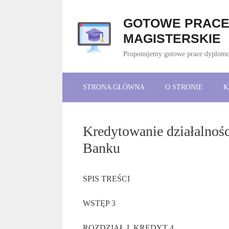
Przejdź
do
GOTOWE PRACE 
treści
MAGISTERSKIE
Proponujemy gotowe prace dyplomowe
STRONA GŁÓWNA
O STRONIE
K
Kredytowanie działalnoś
Banku
SPIS TREŚCI
WSTĘP 3
ROZDZIAŁ I. KREDYT 4