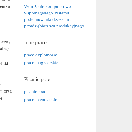
 banku
Wdrożenie komputerowo
wspomaganego systemu
podejmowania decyzji np.
przedsiębiorstwa produkcyjnego
 oceny
Inne prace
alizę
prace dyplomowe
ją na
prace magisterskie
Pisanie prac
5–
ku oraz
pisanie prac
st
prace licencjackie
a