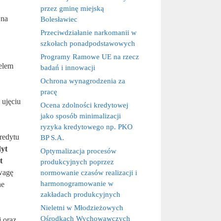
przez gminę miejską
 na
Bolesławiec
Przeciwdziałanie narkomanii w
szkołach ponadpodstawowych
Programy Ramowe UE na rzecz
elem
badań i innowacji
Ochrona wynagrodzenia za
pracę
 ujęciu
Ocena zdolności kredytowej
jako sposób minimalizacji
ryzyka kredytowego np. PKO
redytu
BP S.A.
yt
Optymalizacja procesów
t
produkcyjnych poprzez
uwagę
normowanie czasów realizacji i
harmonogramowanie w
ne
zakładach produkcyjnych
Nieletni w Młodzieżowych
Ośrodkach Wychowawczych
j oraz