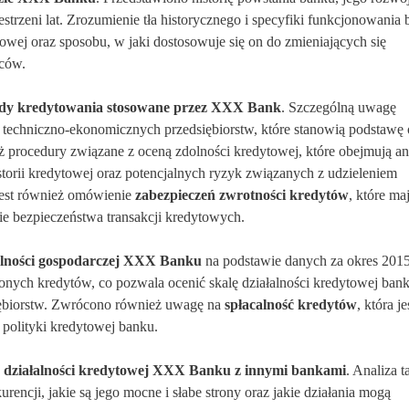
estrzeni lat. Zrozumienie tła historycznego i specyfiki funkcjonowania
ytowej oraz sposobu, w jaki dostosowuje się on do zmieniających się
rców.
ady kredytowania stosowane przez XXX Bank
. Szczególną uwagę
 techniczno-ekonomicznych przedsiębiorstw, które stanowią podstawę
 procedury związane z oceną zdolności kredytowej, które obejmują an
istorii kredytowej oraz potencjalnych ryzyk związanych z udzieleniem
 jest również omówienie
zabezpieczeń zwrotności kredytów
, które ma
ie bezpieczeństwa transakcji kredytowych.
alności gospodarczej XXX Banku
na podstawie danych za okres 201
lonych kredytów, co pozwala ocenić skalę działalności kredytowej ban
iębiorstw. Zwrócono również uwagę na
spłacalność kredytów
, która je
 polityki kredytowej banku.
 działalności kredytowej XXX Banku z innymi bankami
. Analiza t
rencji, jakie są jego mocne i słabe strony oraz jakie działania mogą