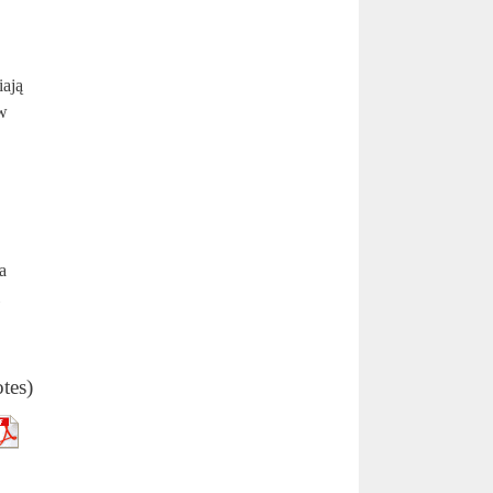
iają
 w
a
otes)