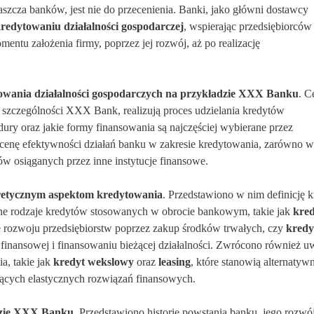
łaszcza banków, jest nie do przecenienia. Banki, jako główni dostawcy
redytowaniu działalności gospodarczej
, wspierając przedsiębiorców
entu założenia firmy, poprzez jej rozwój, aż po realizację
owania działalności gospodarczych na przykładzie XXX Banku
. C
 w szczególności XXX Bank, realizują proces udzielania kredytów
edury oraz jakie formy finansowania są najczęściej wybierane przez
ocenę efektywności działań banku w zakresie kredytowania, zarówno w
ów osiąganych przez inne instytucje finansowe.
retycznym aspektom kredytowania
. Przedstawiono w nim definicję k
ne rodzaje kredytów stosowanych w obrocie bankowym, takie jak
kred
e rozwoju przedsiębiorstw poprzez zakup środków trwałych, czy
kredy
i finansowej i finansowaniu bieżącej działalności. Zwrócono również 
a, takie jak
kredyt wekslowy
oraz
leasing
, które stanowią alternatyw
jących elastycznych rozwiązań finansowych.
zie XXX Banku
. Przedstawiono historię powstania banku, jego rozwó