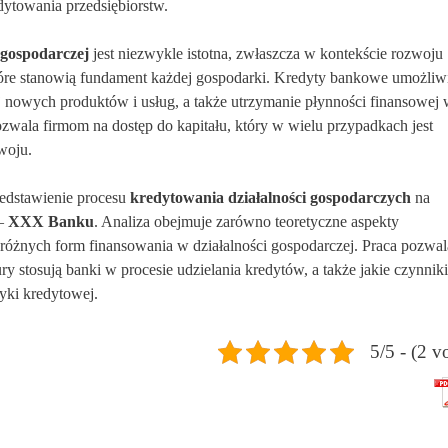
dytowania przedsiębiorstw.
 gospodarczej
jest niezwykle istotna, zwłaszcza w kontekście rozwoju
które stanowią fundament każdej gospodarki. Kredyty bankowe umożliw
ój nowych produktów i usług, a także utrzymanie płynności finansowej
zwala firmom na dostęp do kapitału, który w wielu przypadkach jest
woju.
zedstawienie procesu
kredytowania działalności gospodarczych
na
 –
XXX Banku
. Analiza obejmuje zarówno teoretyczne aspekty
 różnych form finansowania w działalności gospodarczej. Praca pozwal
ry stosują banki w procesie udzielania kredytów, a także jakie czynniki
yki kredytowej.
5/5 - (2 v