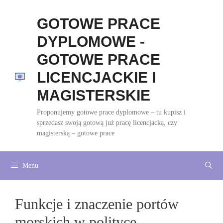
Przejdź
do
GOTOWE PRACE
treści
DYPLOMOWE -
GOTOWE PRACE
LICENCJACKIE I
MAGISTERSKIE
Proponujemy gotowe prace dyplomowe – tu kupisz i
sprzedasz swoją gotową już pracę licencjacką, czy
magisterską – gotowe prace
Menu
Funkcje i znaczenie portów
morskich w polityce