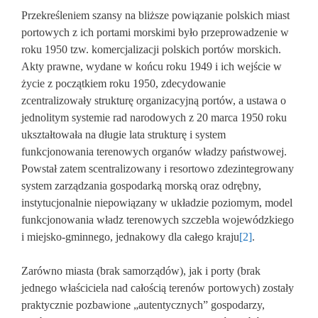
Przekreśleniem szansy na bliższe powiązanie polskich miast
portowych z ich portami morskimi było przeprowadzenie w
roku 1950 tzw. komercjalizacji polskich portów morskich.
Akty prawne, wydane w końcu roku 1949 i ich wejście w
życie z początkiem roku 1950, zdecydowanie
zcentralizowały strukturę organizacyjną portów, a ustawa o
jednolitym systemie rad narodowych z 20 marca 1950 roku
ukształtowała na długie lata strukturę i system
funkcjonowania terenowych organów władzy państwowej.
Powstał zatem scentralizowany i resortowo zdezintegrowany
system zarządzania gospodarką morską oraz odrębny,
instytucjonalnie niepowiązany w układzie poziomym, model
funkcjonowania władz terenowych szczebla wojewódzkiego
i miejsko-gminnego, jednakowy dla całego kraju
[2]
.
Zarówno miasta (brak samorządów), jak i porty (brak
jednego właściciela nad całością terenów portowych) zostały
praktycznie pozbawione „autentycznych” gospodarzy,