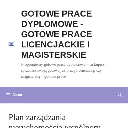
Przejdź
do
GOTOWE PRACE
treści
DYPLOMOWE -
GOTOWE PRACE
LICENCJACKIE I
MAGISTERSKIE
Proponujemy gotowe prace dyplomowe – tu kupisz i
sprzedasz swoją gotową już pracę licencjacką, czy
magisterską – gotowe prace
Menu
Plan zarządzania
nieruchomością wspólnoty