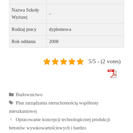
Nazwa Szkoły
–
Wyższej
Rodzaj pracy
dyplomowa
Rok oddania
2008
5/5 - (2 votes)
Kategorie
Budownictwo
Tagi
Plan zarządzania nieruchomością wspólnoty
mieszkaniowej
Opracowanie koncepcji technologicznej produkcji
betonów wysokowartościowych i bardzo