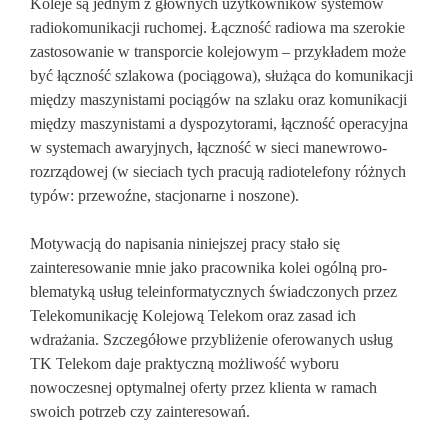
Koleje są jednym z głównych użytkowników systemów
radiokomunikacji ru­chomej. Łączność radiowa ma szerokie
zastosowanie w transporcie kolejowym – przykładem może
być łączność szlakowa (pociągowa), służąca do komunikacji
mię­dzy maszynistami pocią­gów na szlaku oraz komunikacji
między maszynistami a dyspozytorami, łączność operacyjna
w systemach awaryjnych, łączność w sieci ma­newrowo-
rozrządowej (w sie­ciach tych pracują radiotelefony różnych
typów: prze­woźne, stacjonarne i noszone).
Motywacją do napisania niniejszej pracy stało się
zainteresowanie mnie jako pra­cownika kolei ogólną pro­
blematyką usług teleinformatycznych świadczonych przez
Teleko­munikację Kolejową Telekom oraz zasad ich
wdrażania. Szczegółowe przybliżenie ofero­wanych usług
TK Telekom daje praktyczną możliwość wyboru
nowoczesnej optymalnej oferty przez klienta w ramach
swoich potrzeb czy zainteresowań.