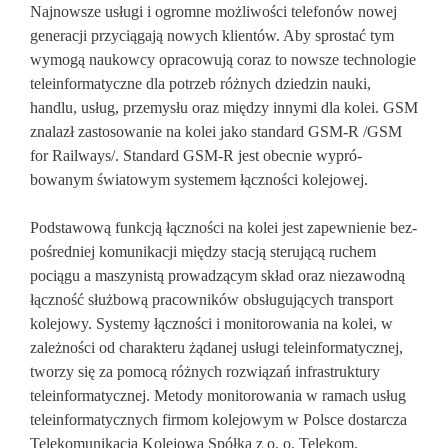
Najnow­sze usługi i ogromne możliwości tele­fonów nowej
generacji przyciągają no­wych klientów. Aby sprostać tym
wymogą naukowcy opracowują coraz to now­sze techno­logie
teleinformatycz­ne dla potrzeb różnych dziedzin nauki,
handlu, usług, przemy­słu oraz między innymi dla kolei. GSM
znalazł zastosowanie na kolei jako standard GSM-R /GSM
for Railways/. Stan­dard GSM-R jest obecnie wypró­
bowanym świato­wym systemem łączności kolejowej.
Podstawową funkcją łączności na kolei jest zapewnie­nie bez­
pośredniej komuni­kacji między stacją sterującą ruchem
pociągu a maszyni­stą prowadzącym skład oraz niezawodną
łączność służbową pracowników ob­sługujących trans­port
kolejo­wy. Systemy łączności i monitorowania na ko­lei, w
zależności od charakteru żąda­nej usługi teleinformatycznej,
tworzy się za pomocą różnych roz­wiązań infrastruk­tury
teleinformatycz­nej. Metody monitorowania w ramach usług
teleinformatycznych firmom kole­jowym w Polsce do­starcza
Telekomunikacja Kolejowa Spółka z o. o. Telekom.