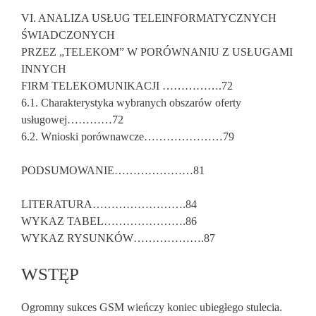
VI. ANALIZA USŁUG TELEINFORMATYCZNYCH
ŚWIADCZONYCH
PRZEZ „TELEKOM” W PORÓWNANIU Z USŁUGAMI
INNYCH
FIRM TELEKOMUNIKACJI …………….72
6.1. Charakterystyka wybranych obszarów oferty
usługowej…………72
6.2. Wnioski porównawcze…………………79
PODSUMOWANIE…………………81
LITERATURA…………………….84
WYKAZ TABEL………………….86
WYKAZ RYSUNKÓW……………….87
WSTĘP
Ogromny sukces GSM wieńczy ko­niec ubiegłego stulecia.