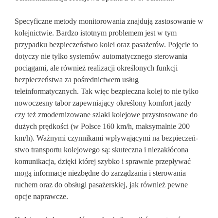
Specyficzne metody monitorowania znajdują zastosowanie w
kolejnictwie. Bardzo istotnym problemem jest w tym
przypadku bezpieczeństwo kolei oraz pasa­żerów. Pojęcie to
dotyczy nie tylko systemów automatycznego sterowania
pociągami, ale również realizacji określonych funkcji
bezpieczeństwa za pośrednictwem usług
teleinformatycznych. Tak więc bezpieczna kolej to nie tylko
nowoczesny tabor za­pewniający określony komfort jaz­dy
czy też zmodernizowane szlaki kolejowe przysto­sowane do
dużych prędkości (w Polsce 160 km/h, maksymalnie 200
km/h). Ważnymi czynnikami wpływającymi na bezpieczeń­
stwo transportu kolejowego są: skuteczna i niezakłócona
komunikacja, dzięki której szyb­ko i sprawnie przepływać
mogą informa­cje niezbędne do zarządzania i sterowania
ruchem oraz do obsługi pa­sażerskiej, jak również pewne
opcje naprawcze.