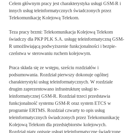
Celem głównym pracy jest charakterystyka usługi GSM-R i
innych usług teleinforma­tycznych świadczonych przez
Telekomunikację Kolejową Telekom.
Teza pracy brzmi: Telekomunikacja Kolejową Telekom
świadczy dla PKP PLK S.A. usługę teleinformatyczną GSM-
R umożliwiającą podwyższenie funkcjonalności i bezpie­
czeństwa w sterowaniu ruchem kolejowym.
Praca składa się ze wstępu, sześciu rozdziałów i
podsumowania. Rozdział pierwszy dokonuje ogólnej
charaktery­styki usług teleinformatycznych. W rozdziale
drugim zaprezentowano infra­strukturę usługi te­
leinformatycznej GSM-R. Rozdział trzeci przedstawia
funkcjonalność systemu GSM-R oraz system ETCS w
programie ERTMS. Rozdział czwarty to opis usług
teleinformatycz­nych świadczonych przez Telekomunikację
Kolejową Telekom dla przedsię­biorstw kolejo­wych.
Rozdział piąty opisuje usługi teleinformatyczne świadczone