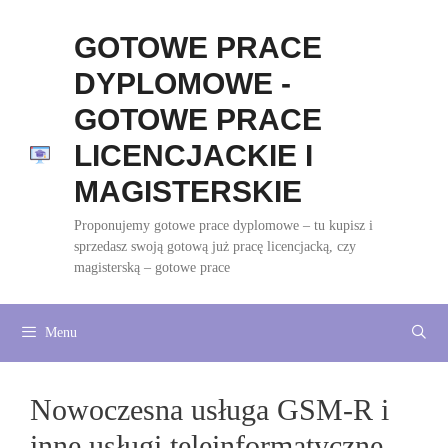
Przejdź
do
GOTOWE PRACE
treści
DYPLOMOWE -
GOTOWE PRACE
LICENCJACKIE I
MAGISTERSKIE
Proponujemy gotowe prace dyplomowe – tu kupisz i
sprzedasz swoją gotową już pracę licencjacką, czy
magisterską – gotowe prace
Menu
Nowoczesna usługa GSM-R i
inne usługi teleinformatyczne