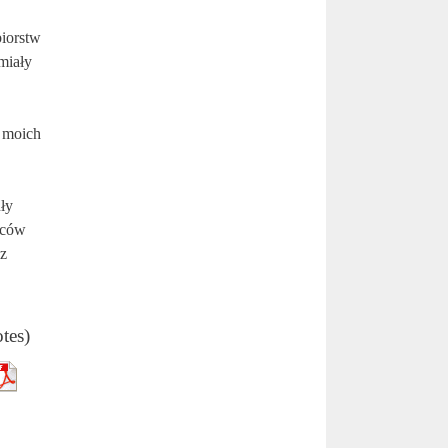
biorstw
miały
 moich
uły
wców
az
otes)