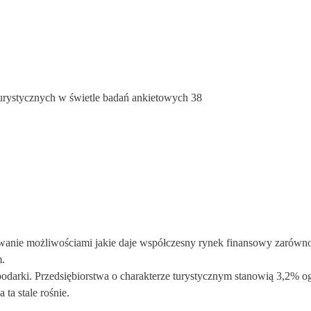
turystycznych w świetle badań ankietowych 38
sowanie możliwościami jakie daje współczesny rynek finansowy zarówn
m.
spodarki. Przedsiębiorstwa o charakterze turystycznym stanowią 3,2% o
 ta stale rośnie.