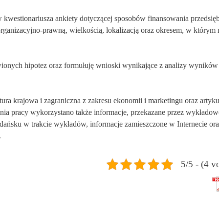
w kwestionariusza ankiety dotyczącej sposobów finansowania przedsię
organizacyjno-prawną, wielkością, lokalizacją oraz okresem, w którym 
ionych hipotez oraz formułuję wnioski wynikające z analizy wyników
tura krajowa i zagraniczna z zakresu ekonomii i marketingu oraz artyk
nia pracy wykorzystano także informacje, przekazane przez wykłado
dańsku w trakcie wykładów, informacje zamieszczone w Internecie or
.
5/5 - (4 v