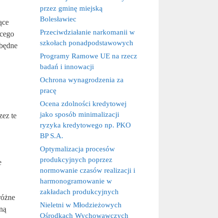
przez gminę miejską
Bolesławiec
ące
Przeciwdziałanie narkomanii w
ącego
szkołach ponadpodstawowych
zbędne
Programy Ramowe UE na rzecz
badań i innowacji
Ochrona wynagrodzenia za
pracę
Ocena zdolności kredytowej
jako sposób minimalizacji
zez te
ryzyka kredytowego np. PKO
BP S.A.
Optymalizacja procesów
produkcyjnych poprzez
e
normowanie czasów realizacji i
harmonogramowanie w
zakładach produkcyjnych
różne
Nieletni w Młodzieżowych
zną
Ośrodkach Wychowawczych