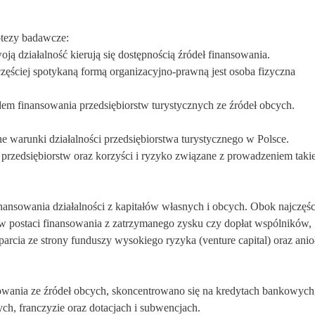
otezy badawcze:
oją działalność kierują się dostępnością źródeł finansowania.
częściej spotykaną formą organizacyjno-prawną jest osoba fizyczna
m finansowania przedsiębiorstw turystycznych ze źródeł obcych.
e warunki działalności przedsiębiorstwa turystycznego w Polsce.
 przedsiębiorstw oraz korzyści i ryzyko związane z prowadzeniem takie
nansowania działalności z kapitałów własnych i obcych. Obok najczęśc
w postaci finansowania z zatrzymanego zysku czy dopłat wspólników,
arcia ze strony funduszy wysokiego ryzyka (venture capital) oraz ani
sowania ze źródeł obcych, skoncentrowano się na kredytach bankowych
ch, franczyzie oraz dotacjach i subwencjach.