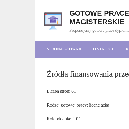
Przejdź
do
GOTOWE PRACE 
treści
MAGISTERSKIE
Proponujemy gotowe prace dyplomowe
STRONA GŁÓWNA
O STRONIE
K
Źródła finansowania prze
Liczba stron: 61
Rodzaj gotowej pracy: licencjacka
Rok oddania: 2011