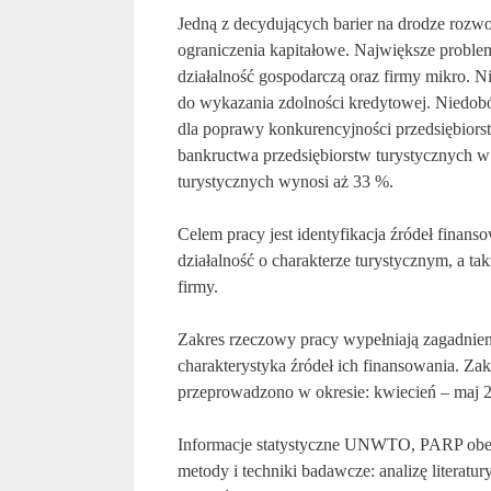
Jedną z decydujących barier na drodze rozwo
ograniczenia kapitałowe. Największe probl
działalność gospodarczą oraz firmy mikro. Ni
do wykazania zdolności kredytowej. Niedobó
dla poprawy konkurencyjności przedsiębiors
bankructwa przedsiębiorstw turystycznych w
turystycznych wynosi aż 33 %.
Celem pracy jest identyfikacja źródeł finan
działalność o charakterze turystycznym, a t
firmy.
Zakres rzeczowy pracy wypełniają zagadnieni
charakterystyka źródeł ich finansowania. Zak
przeprowadzono w okresie: kwiecień – maj 
Informacje statystyczne UNWTO, PARP obejm
metody i techniki badawcze: analizę literatu