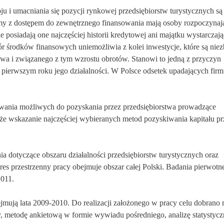
ju i umacniania się pozycji rynkowej przedsiębiorstw turystycznych są
emy z dostępem do zewnętrznego finansowania mają osoby rozpoczynaj
e posiadają one najczęściej historii kredytowej ani majątku wystarczaj
r środków finansowych uniemożliwia z kolei inwestycje, które są nie
twa i związanego z tym wzrostu obrotów. Stanowi to jedną z przyczyn
 pierwszym roku jego działalności. W Polsce odsetek upadających firm
sowania możliwych do pozyskania przez przedsiębiorstwa prowadzące
akże wskazanie najczęściej wybieranych metod pozyskiwania kapitału pr
a dotyczące obszaru działalności przedsiębiorstw turystycznych oraz
res przestrzenny pracy obejmuje obszar całej Polski. Badania pierwotn
2011.
ują lata 2009-2010. Do realizacji założonego w pracy celu dobrano 
ry, metodę ankietową w formie wywiadu pośredniego, analizę statystyc