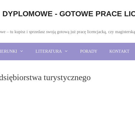
DYPLOMOWE - GOTOWE PRACE LIC
 – tu kupisz i sprzedasz swoją gotową już pracę licencjacką, czy magistersk
IERUNKI
LITERATURA
PORADY
KONTAKT
dsiębiorstwa turystycznego